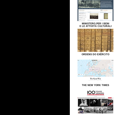
MINISTERO PER I BENI
E LE ATTIVITÀ CULTURALI
ORDENS DO EXÉRCITO
THE NEW YORK TIMES